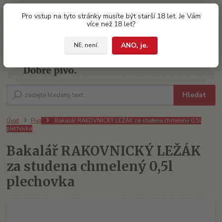
0
ks
Pro vstup na tyto stránky musíte být starší 18 let. Je Vám
za
0 Kč
více než 18 let?
ANO, je.
NE, není.
Menu
Hledat
Úvod
Pivo
Bakalář RAKOVNICKÝ LEŽÁK za studena chmelený 0,5l
plechovka
Bakalář RAKOVNICKÝ LEŽÁK
za studena chmelený 0,5l
plechovka