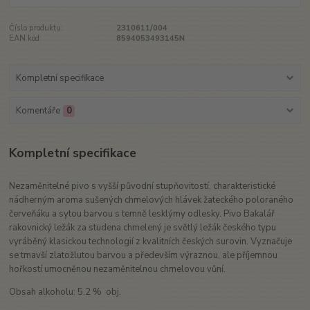
Číslo produktu:
2310611/004
EAN kód:
8594053493145N
Kompletní specifikace
Komentáře
0
Kompletní specifikace
Nezaměnitelné pivo s vyšší původní stupňovitostí, charakteristické
nádherným aroma sušených chmelových hlávek žateckého poloraného
červeňáku a sytou barvou s temně lesklýmy odlesky. Pivo Bakalář
rakovnický ležák za studena chmelený je světlý ležák českého typu
vyráběný klasickou technologií z kvalitních českých surovin. Vyznačuje
se tmavší zlatožlutou barvou a především výraznou, ale příjemnou
hořkostí umocněnou nezaměnitelnou chmelovou vůní.
Obsah alkoholu: 5.2 % obj.