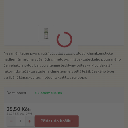
Nezaměnitelné pivo s vyšší původní stupňovitostí, charakteristické
nádherným aroma sušených chmelových hlávek žateckého poloraného
červeňáku a sytou barvou s temně lesklýmy odlesky. Pivo Bakalář
rakovnický ležák za studena chmelený je světlý ležák českého typu
vyráběný klasickou technologií z kvalit...
celý popis
Dostupnost
Skladem 510 ks
25,50 Kč
/
ks
21,07 Kč
bez DPH
Přidat do košíku