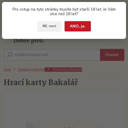
0
ks
Pro vstup na tyto stránky musíte být starší 18 let. Je Vám
za
0 Kč
více než 18 let?
ANO, je.
NE, není.
Menu
Hledat
Úvod
Dárkové předměty
Hrací karty Bakalář
Hrací karty Bakalář