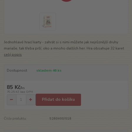
Jednohlavé hrací karty - zahrát si s nimi můžete jak nejrůznější druhy
mariaše, tak třeba prší, oko a mnoho dalších her. Hra obsahuje 32 karet
celý popis
Dostupnost
skladem 46 ks
85 Kč
/
ks
70,25 Kč
bez DPH
Přidat do košíku
Číslo produktu:
5260400/018