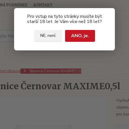
NÍ PODMÍNKY
KONTAKT
Pro vstup na tyto stránky musíte být
starší 18 let. Je Vám více než 18 let?
Hledat
ANO, je.
NE, není.
ivní sklenice
Sklenice Černovar MAXIME0,5l
enice Černovar MAXIME0,5l
Vychutn
objemu 
pro ko