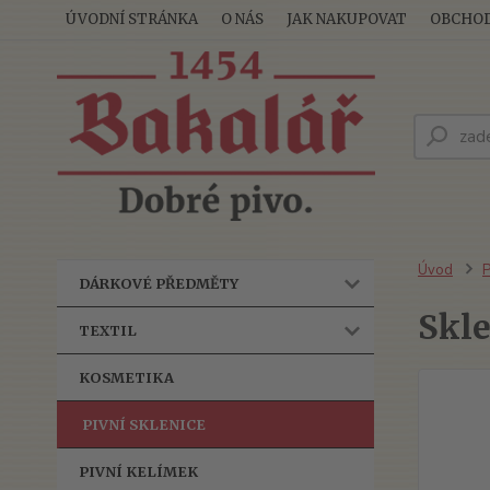
ÚVODNÍ STRÁNKA
O NÁS
JAK NAKUPOVAT
OBCHOD
Úvod
P
DÁRKOVÉ PŘEDMĚTY
Skl
TEXTIL
KOSMETIKA
PIVNÍ SKLENICE
PIVNÍ KELÍMEK