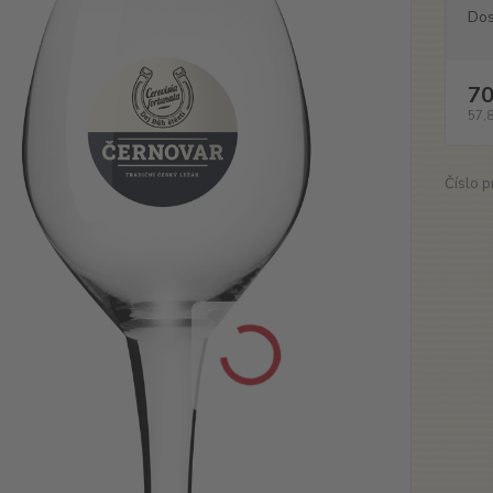
Dos
70
57,
Číslo p