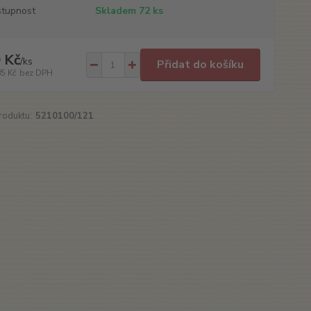
tupnost
Skladem 72 ks
 Kč
/
ks
Přidat do košíku
85 Kč
bez DPH
roduktu:
5210100/121