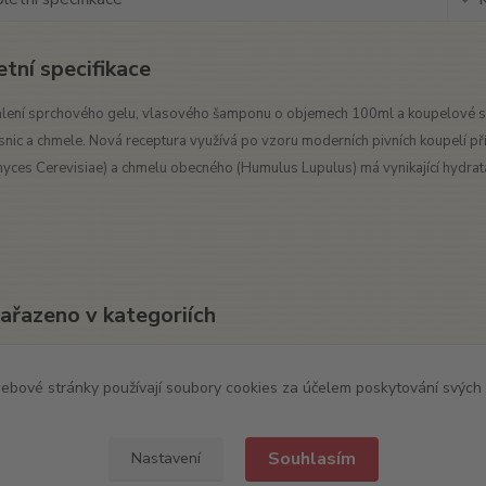
tní specifikace
lení sprchového gelu, vlasového šamponu o objemech 100ml a koupelové soli
snic a chmele. Nová receptura využívá po vzoru moderních pivních koupelí pří
ces Cerevisiae) a chmelu obecného (Humulus Lupulus) má vynikající hydratační
zařazeno v kategoriích
ové předměty
Kosmetika
ebové stránky používají soubory cookies za účelem poskytování svých 
Souhlasím
Nastavení