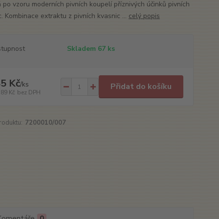
á po vzoru moderních pivních koupelí příznivých účinků pivních
. Kombinace extraktu z pivních kvasnic ...
celý popis
tupnost
Skladem 67 ks
5 Kč
/
ks
Přidat do košíku
,89 Kč
bez DPH
roduktu:
7200010/007
Komentáře
0