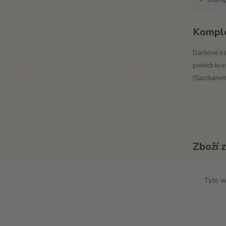
Komple
Dárkové ba
pivních kva
(Saccharomy
Zboží 
Dárk
Tyto w