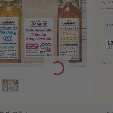
využív
kvasnic
Dos
18
152
Číslo p
etní specifikace