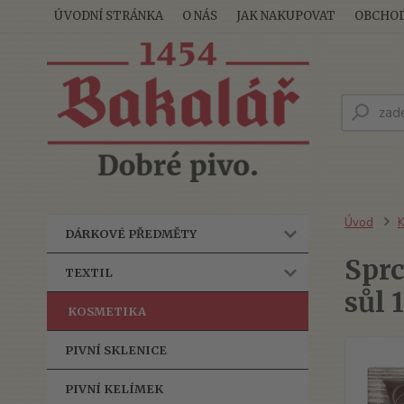
ÚVODNÍ STRÁNKA
O NÁS
JAK NAKUPOVAT
OBCHOD
Úvod
K
DÁRKOVÉ PŘEDMĚTY
Spr
TEXTIL
sůl 
KOSMETIKA
PIVNÍ SKLENICE
PIVNÍ KELÍMEK