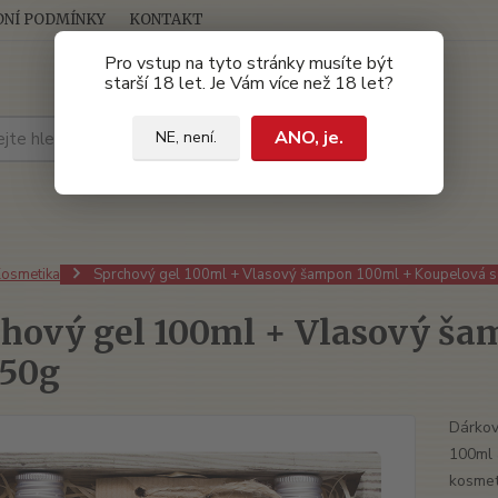
NÍ PODMÍNKY
KONTAKT
Pro vstup na tyto stránky musíte být
starší 18 let. Je Vám více než 18 let?
Hledat
ANO, je.
NE, není.
osmetika
Sprchový gel 100ml + Vlasový šampon 100ml + Koupelová s
chový gel 100ml + Vlasový ša
150g
Dárkov
100ml 
kosmet