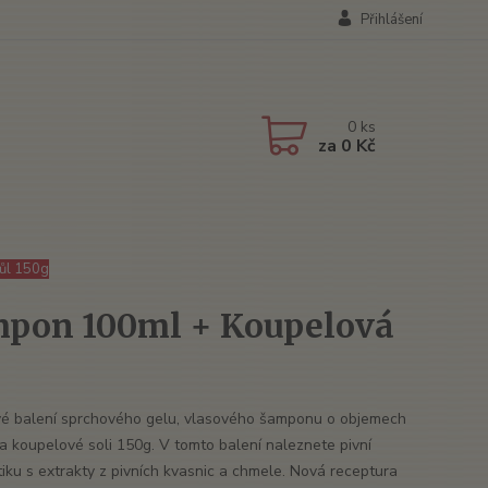
Přihlášení
0
ks
za
0 Kč
ůl 150g
mpon 100ml + Koupelová
é balení sprchového gelu, vlasového šamponu o objemech
a koupelové soli 150g. V tomto balení naleznete pivní
iku s extrakty z pivních kvasnic a chmele. Nová receptura