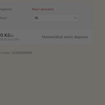
tupnost
Není skladem
ikost
0 Kč
/
ks
Momentálně není k dispozici
,82 Kč
bez DPH
roduktu:
5230300/008