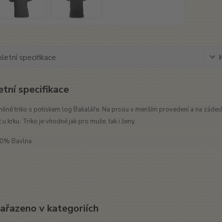
etní specifikace
tní specifikace
něné triko s potiskem log Bakaláře. Na prsou v menším provedení a na zádec
 u krku. Triko je vhodné jak pro muže, tak i ženy.
00% Bavlna
zařazeno v kategoriích