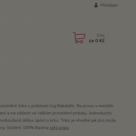
Přihlášení
0
ks
za
0 Kč
bavlněné triko s potiskem log Bakaláře. Na prsou v menším
ení a na zádech ve velkém provedení potisku. Jednoduchý
prodloužená délka, úplet u krku. Triko je vhodné jak pro muže,
ženy. Složení: 100% Bavlna
celý popis