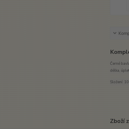
Kompl
Komple
Černé bavl
délka, úplet
Složení: 1
Zboží 