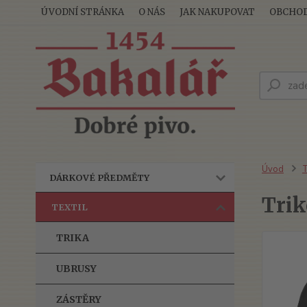
ÚVODNÍ STRÁNKA
O NÁS
JAK NAKUPOVAT
OBCHOD
Úvod
T
DÁRKOVÉ PŘEDMĚTY
Trik
TEXTIL
TRIKA
UBRUSY
ZÁSTĚRY