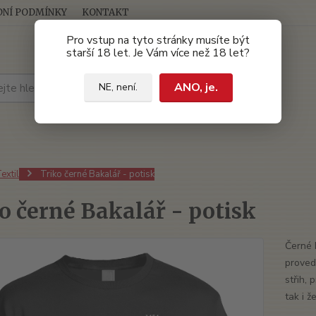
NÍ PODMÍNKY
KONTAKT
Pro vstup na tyto stránky musíte být
starší 18 let. Je Vám více než 18 let?
Hledat
ANO, je.
NE, není.
extil
Triko černé Bakalář - potisk
o černé Bakalář - potisk
Černé 
proved
střih, 
tak i 