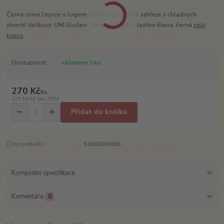
Černá zimní čepice s logem Bakalář, příjemně zahřeje v chladných
dnech! Velikost: UNI Složení: 95% akryl, 5% elasten Barva: černá
celý
popis
Dostupnost
skladem 3 ks
270 Kč
/
ks
223,14 Kč
bez DPH
Přidat do košíku
Číslo produktu:
5230200/005
Kompletní specifikace
Komentáře
0