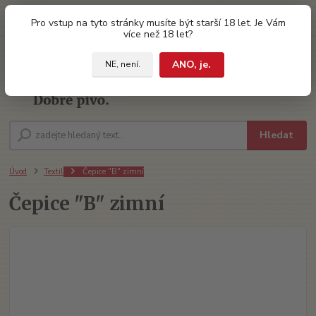
0
ks
Pro vstup na tyto stránky musíte být starší 18 let. Je Vám
za
0 Kč
více než 18 let?
ANO, je.
NE, není.
Menu
Hledat
Úvod
Textil
Čepice "B" zimní
Čepice "B" zimní