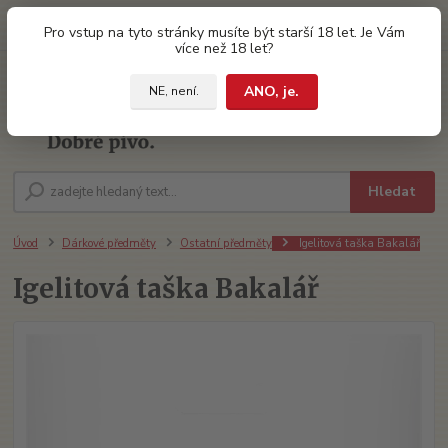
0
ks
Pro vstup na tyto stránky musíte být starší 18 let. Je Vám
za
0 Kč
více než 18 let?
ANO, je.
NE, není.
Menu
Hledat
Úvod
Dárkové předměty
Ostatní předměty
Igelitová taška Bakalář
Igelitová taška Bakalář