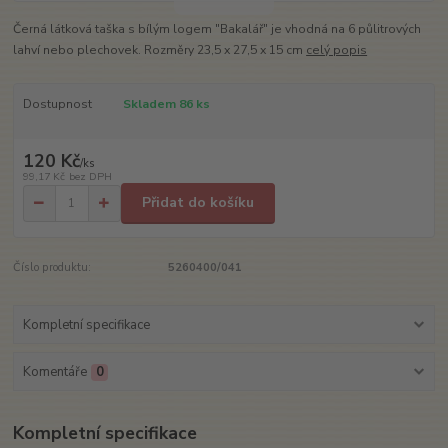
Černá látková taška s bílým logem "Bakalář" je vhodná na 6 půlitrových
lahví nebo plechovek. Rozměry 23,5 x 27,5 x 15 cm
celý popis
Dostupnost
Skladem 86 ks
120 Kč
/
ks
99,17 Kč
bez DPH
Přidat do košíku
Číslo produktu:
5260400/041
Kompletní specifikace
Komentáře
0
Kompletní specifikace