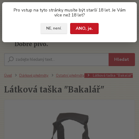
0
ks
Pro vstup na tyto stránky musíte být starší 18 let. Je Vám
za
0 Kč
více než 18 let?
ANO, je.
NE, není.
Menu
Hledat
Úvod
Dárkové předměty
Ostatní předměty
Látková taška "Bakalář"
Látková taška "Bakalář"