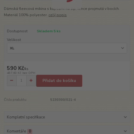
Dámská fleecová mikina s kapsami na zip, lehce projmutá v bocích.
Materiál 100% polyester.
celý popis
Dostupnost
Skladem 5 ks
Velikost
590 Kč
/
ks
487,60 Kč
bez DPH
Přidat do košíku
Číslo produktu:
5230300/021-4
Kompletní specifikace
Komentáře
0