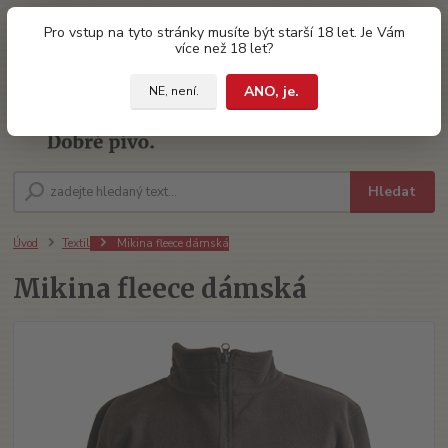
0
ks
Pro vstup na tyto stránky musíte být starší 18 let. Je Vám
za
0 Kč
více než 18 let?
ANO, je.
NE, není.
Menu
Hledat
Úvod
Textil
Mikina fleece dámská
Mikina fleece dámská