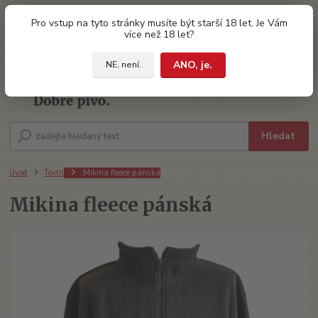
0
ks
Pro vstup na tyto stránky musíte být starší 18 let. Je Vám
za
0 Kč
více než 18 let?
ANO, je.
NE, není.
Menu
Hledat
Úvod
Textil
Mikina fleece pánská
Mikina fleece pánská