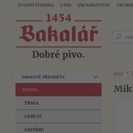
ÚVODNÍ STRÁNKA
O NÁS
JAK NAKUPOVAT
OBCHOD
Úvod
T
DÁRKOVÉ PŘEDMĚTY
Miki
TEXTIL
TRIKA
UBRUSY
ZÁSTĚRY