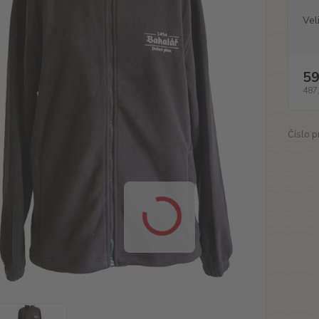
Vel
59
487
Číslo p