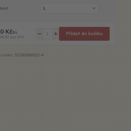
ikost
0 Kč
/
ks
Přidat do košíku
,60 Kč
bez DPH
roduktu:
5230300/022-4