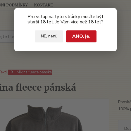
NÍ PODMÍNKY
KONTAKT
Pro vstup na tyto stránky musíte být
starší 18 let. Je Vám více než 18 let?
Hledat
ANO, je.
NE, není.
extil
Mikina fleece pánská
na fleece pánská
Pánská
100% p
Dos