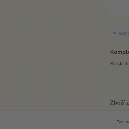
Kompl
Komple
Pánská fl
Zboží 
Texti
Tyto w