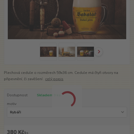
Plechová cedule o rozměrech 59x36 cm. Cedule má čtyři otvory na
připevnění, či zavěšení .
celý popis
Dostupnost
Skladem 9 ks
motiv
380 Kč
/
ks