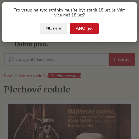
0
ks
Pro vstup na tyto stránky musíte být starší 18 let. Je Vám
za
0 Kč
více než 18 let?
ANO, je.
NE, není.
Menu
Hledat
Úvod
Dárkové předměty
Plechové cedule
Plechové cedule