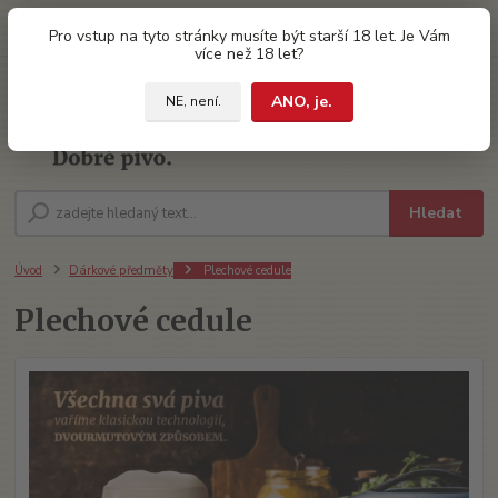
0
ks
Pro vstup na tyto stránky musíte být starší 18 let. Je Vám
za
0 Kč
více než 18 let?
ANO, je.
NE, není.
Menu
Hledat
Úvod
Dárkové předměty
Plechové cedule
Plechové cedule