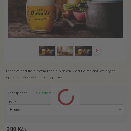
Plechová cedule o rozměrech 59x36 cm. Cedule má čtyři otvory na
připevnění, či zavěšení .
celý popis
Dostupnost
Skladem 10 ks
motiv
380 Kč
/
ks