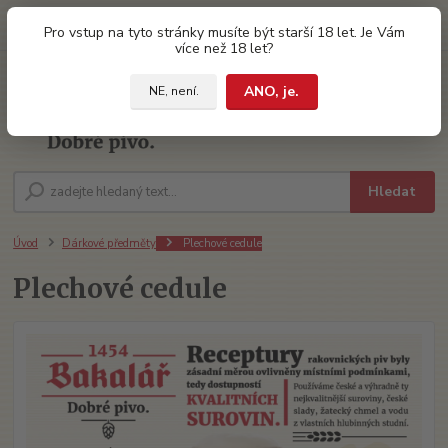
0
ks
Pro vstup na tyto stránky musíte být starší 18 let. Je Vám
za
0 Kč
více než 18 let?
ANO, je.
NE, není.
Menu
Hledat
Úvod
Dárkové předměty
Plechové cedule
Plechové cedule