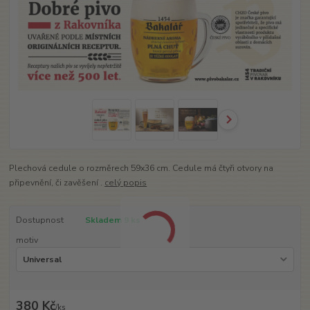
Plechová cedule o rozměrech 59x36 cm. Cedule má čtyři otvory na
připevnění, či zavěšení .
celý popis
Dostupnost
Skladem 9 ks
motiv
380 Kč
/
ks