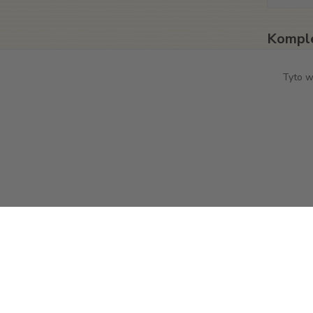
Komple
Origináln
Tyto w
Velikost
Materiál
Zboží 
Texti