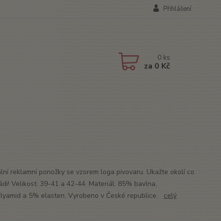
Přihlášení
0
ks
za
0 Kč
ální reklamní ponožky se vzorem loga pivovaru. Ukažte okolí co
ádi! Velikost: 39-41 a 42-44. Materiál: 85% bavlna,
yamid a 5% elasten. Vyrobeno v České republice.
celý