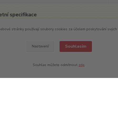
tní specifikace
í reklamní ponožky se vzorem loga pivovaru. Ukažte okolí co máte
ebové stránky používají soubory cookies za účelem poskytování svých 
: 39-41 a 42-44.
: 85% bavlna, 10%polyamid a 5% elasten. Vyrobeno v České rep
Souhlasím
Nastavení
Souhlas můžete odmítnout
zde
.
zařazeno v kategoriích
l
Ponožky