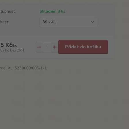
tupnost
Skladem 8 ks
ikost
5 Kč
/
ks
Přidat do košíku
,89 Kč
bez DPH
roduktu:
5230000/005-1-1