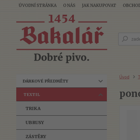
ÚVODNÍ STRÁNKA
O NÁS
JAK NAKUPOVAT
OBCHOD
Úvod
T
DÁRKOVÉ PŘEDMĚTY
pon
TEXTIL
TRIKA
UBRUSY
ZÁSTĚRY