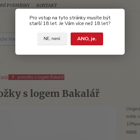
NÍ PODMÍNKY
KONTAKT
Pro vstup na tyto stránky musíte být
starší 18 let. Je Vám více než 18 let?
Hledat
ANO, je.
NE, není.
extil
ponožky s logem Bakalář
ožky s logem Bakalář
Origin
máte r
10%pol
popis