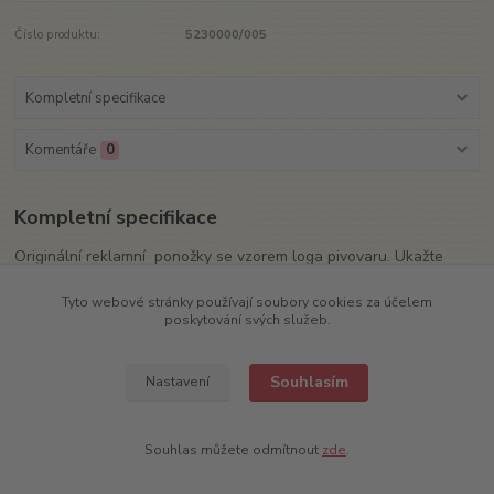
Číslo produktu:
5230000/005
Kompletní specifikace
Komentáře
0
Kompletní specifikace
Originální reklamní ponožky se vzorem loga pivovaru. Ukažte
svému okolí co máte rádi! Velikost: 39-41 a 42-44. Materiál: 85%
bavlna, 10% polyamid a 5% elastan. Vyrobeno v České republice.
Tyto webové stránky používají soubory cookies za účelem
poskytování svých služeb.
Souhlasím
Nastavení
Zboží zařazeno v kategoriích
Textil
Souhlas můžete odmítnout
zde
.
Ponožky