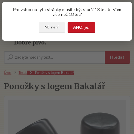
0
ks
Pro vstup na tyto stránky musíte být starší 18 let. Je Vám
za
0 Kč
více než 18 let?
ANO, je.
NE, není.
Menu
Hledat
Úvod
Textil
Ponožky s logem Bakalář
Ponožky s logem Bakalář