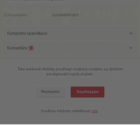
Číslo produktu:
5210400/028/1
Kompletní specifikace
Komentáře
0
Kompletní specifikace
Tyto webové stránky používají soubory cookies za účelem
poskytování svých služeb.
Samolepka ovál na auto s logem Bakalář (červená, černá).
Materiál: polepová folie
Souhlasím
Nastavení
Souhlas můžete odmítnout
zde
.
Zboží zařazeno v kategoriích
Dárkové předměty
Ostatní předměty