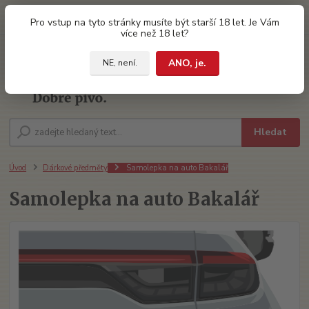
0
ks
Pro vstup na tyto stránky musíte být starší 18 let. Je Vám
za
0 Kč
více než 18 let?
ANO, je.
NE, není.
Menu
Hledat
Úvod
Dárkové předměty
Samolepka na auto Bakalář
Samolepka na auto Bakalář