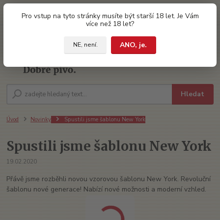
0
ks
Pro vstup na tyto stránky musíte být starší 18 let. Je Vám
za
0 Kč
více než 18 let?
ANO, je.
NE, není.
Menu
Hledat
Úvod
Novinky
Spustili jsme šablonu New York
Spustili jsme šablonu New York
19.02.2020
Přávě jsme rozběhli novou vzorovou šablonu New York. Revoluční
šablonu nové generace! Nabízí nové možnosti a moderní vzhled.