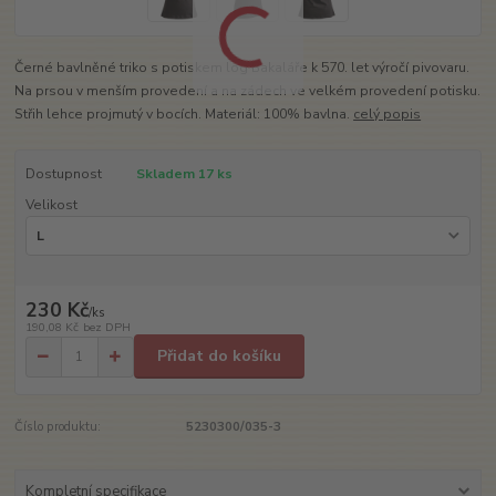
Černé bavlněné triko s potiskem log Bakaláře k 570. let výročí pivovaru.
Na prsou v menším provedení a na zádech ve velkém provedení potisku.
Střih lehce projmutý v bocích. Materiál: 100% bavlna.
celý popis
Dostupnost
Skladem 17 ks
Velikost
230 Kč
/
ks
190,08 Kč
bez DPH
Přidat do košíku
Číslo produktu:
5230300/035-3
Kompletní specifikace