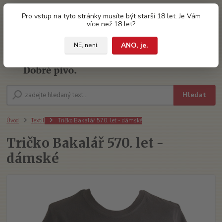
0
ks
Pro vstup na tyto stránky musíte být starší 18 let. Je Vám
za
0 Kč
více než 18 let?
ANO, je.
NE, není.
Menu
Hledat
Úvod
Textil
Tričko Bakalář 570. let - dámské
Tričko Bakalář 570. let -
dámské