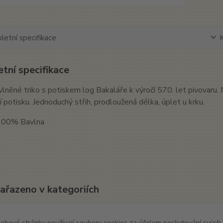
etní specifikace
tní specifikace
lněné triko s potiskem log Bakaláře k výročí 570. let pivovaru
 potisku. Jednoduchý střih, prodloužená délka, úplet u krku.
 100% Bavlna
zařazeno v kategoriích
l
Trika
ebové stránky používají soubory cookies za účelem poskytování svých 