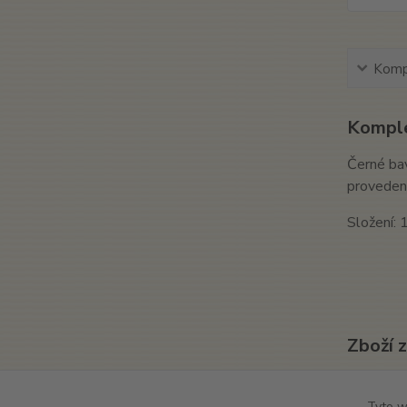
Kompl
Komple
Černé bav
provedení
Složení:
Zboží 
Texti
Tyto w