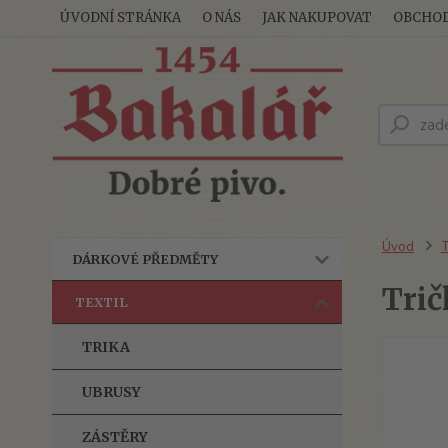
ÚVODNÍ STRÁNKA
O NÁS
JAK NAKUPOVAT
OBCHOD
Úvod
T
DÁRKOVÉ PŘEDMĚTY
Trič
TEXTIL
TRIKA
UBRUSY
ZÁSTĚRY