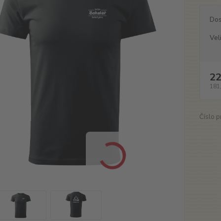
Dos
Vel
22
181
Číslo p