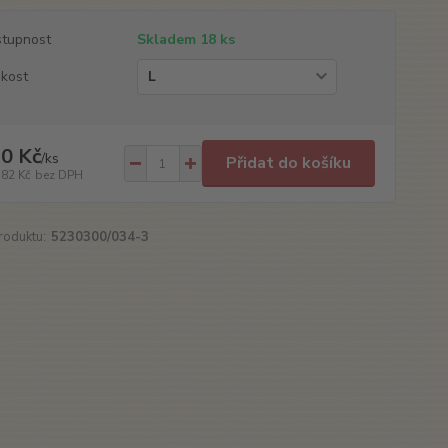
tupnost
Skladem 18 ks
ikost
0 Kč
/
ks
Přidat do košíku
,82 Kč
bez DPH
roduktu:
5230300/034-3