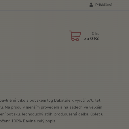
Přihlášení
0
ks
za
0 Kč
bavlněné triko s potiskem log Bakaláře k výročí 570. let
ru. Na prsou v menším provedení a na zádech ve velkém
ení potisku. Jednoduchý střih, prodloužená délka, úplet u
ložení: 100% Bavlna
celý popis