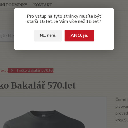
NÍ PODMÍNKY
KONTAKT
Pro vstup na tyto stránky musíte být
starší 18 let. Je Vám více než 18 let?
Hledat
ANO, je.
NE, není.
extil
Tričko Bakalář 570.let
ko Bakalář 570.let
Černé 
pivova
proved
krku.S