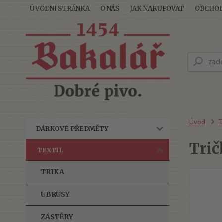
ÚVODNÍ STRÁNKA
O NÁS
JAK NAKUPOVAT
OBCHOD
Úvod
T
DÁRKOVÉ PŘEDMĚTY
Trič
TEXTIL
TRIKA
UBRUSY
ZÁSTĚRY