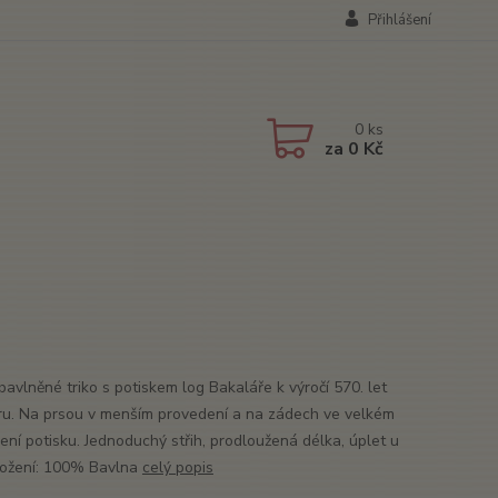
Přihlášení
0
ks
za
0 Kč
bavlněné triko s potiskem log Bakaláře k výročí 570. let
ru. Na prsou v menším provedení a na zádech ve velkém
ení potisku. Jednoduchý střih, prodloužená délka, úplet u
ložení: 100% Bavlna
celý popis