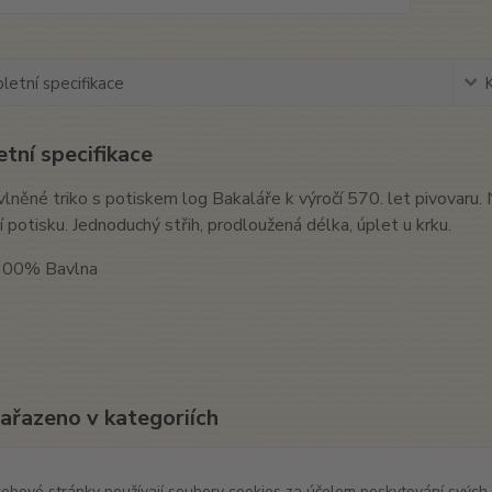
etní specifikace
tní specifikace
lněné triko s potiskem log Bakaláře k výročí 570. let pivovaru
 potisku. Jednoduchý střih, prodloužená délka, úplet u krku.
 100% Bavlna
zařazeno v kategoriích
l
Trika
ebové stránky používají soubory cookies za účelem poskytování svých 