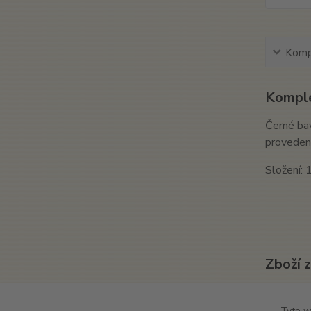
Kompl
Komple
Černé bav
provedení
Složení:
Zboží 
Texti
Tyto w