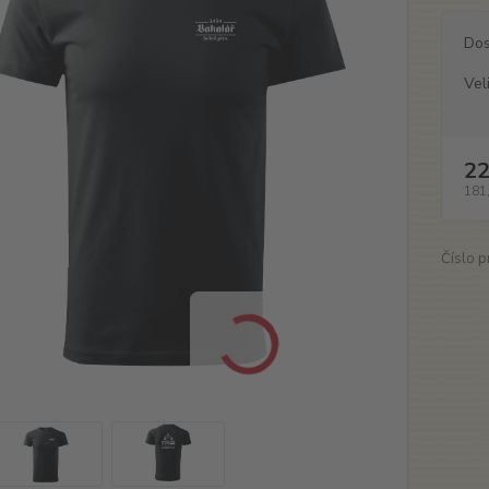
Dos
Vel
22
181
Číslo p