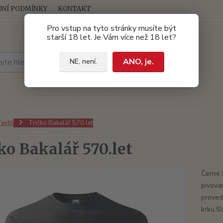
NÍ PODMÍNKY
KONTAKT
Pro vstup na tyto stránky musíte být
starší 18 let. Je Vám více než 18 let?
Hledat
ANO, je.
NE, není.
extil
Tričko Bakalář 570.let
ko Bakalář 570.let
Černé 
pivova
proved
krku.S