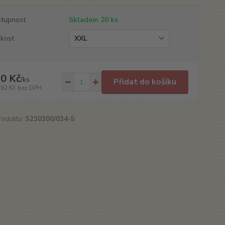
tupnost
Skladem 20 ks
ikost
0 Kč
/
ks
Přidat do košíku
,82 Kč
bez DPH
roduktu:
5230300/034-5