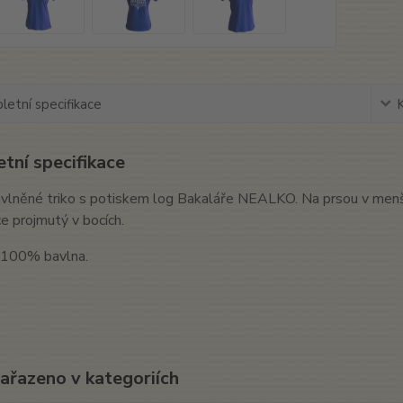
etní specifikace
tní specifikace
vlněné triko s potiskem log Bakaláře NEALKO. Na prsou v menší
ce projmutý v bocích.
: 100% bavlna.
zařazeno v kategoriích