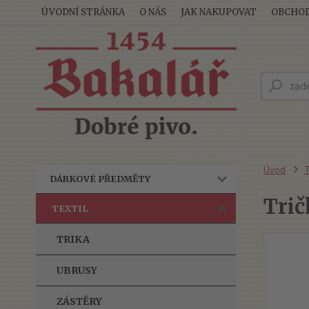
ÚVODNÍ STRÁNKA
O NÁS
JAK NAKUPOVAT
OBCHOD
Úvod
T
DÁRKOVÉ PŘEDMĚTY
Tri
TEXTIL
TRIKA
UBRUSY
ZÁSTĚRY