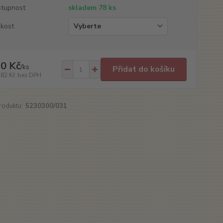
tupnost
skladem 78 ks
ikost
0 Kč
/
ks
Přidat do košíku
,82 Kč
bez DPH
roduktu:
5230300/031