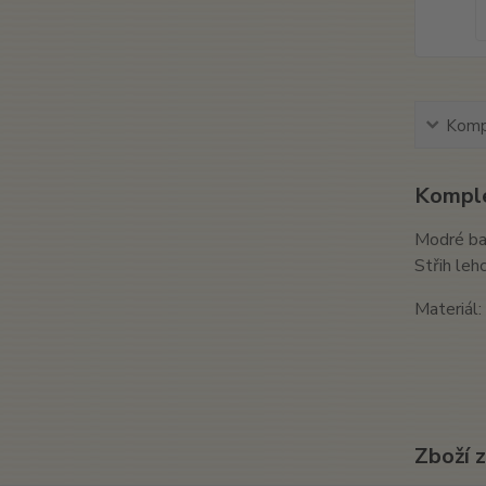
Kompl
Komple
Modré ba
Střih leh
Materiál
Zboží 