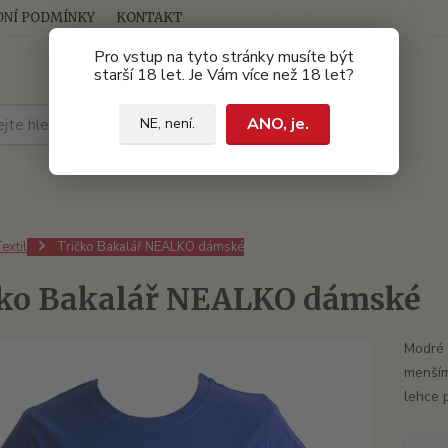
NÍ PODMÍNKY
KONTAKT
Pro vstup na tyto stránky musíte být
starší 18 let. Je Vám více než 18 let?
Hledat
ANO, je.
NE, není.
extil
Tričko Bakalář NEALKO dámské
čko Bakalář NEALKO dámské
Modré 
menším
lehce 