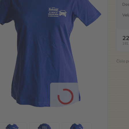
Dos
Vel
22
181
Číslo p