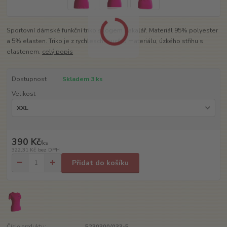
Sportovní dámské funkční triko s logem Bakalář. Materiál 95% polyester
a 5% elasten. Triko je z rychleschnoucího materiálu, úzkého střihu s
elastenem.
celý popis
Dostupnost
Skladem 3 ks
Velikost
390 Kč
/
ks
322,31 Kč
bez DPH
Přidat do košíku
Číslo produktu:
5230300/033-5