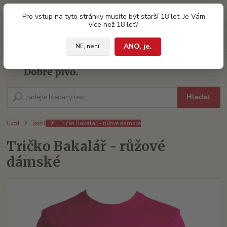
0
ks
Pro vstup na tyto stránky musíte být starší 18 let. Je Vám
za
0 Kč
více než 18 let?
ANO, je.
NE, není.
Menu
Hledat
Úvod
Textil
Tričko Bakalář - růžové dámské
Tričko Bakalář - růžové
dámské