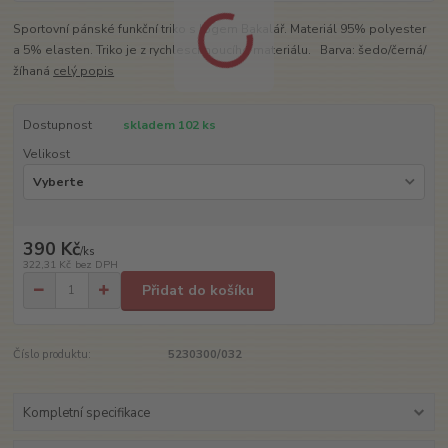
Sportovní pánské funkční triko s logem Bakalář. Materiál 95% polyester
a 5% elasten. Triko je z rychleschnoucího materiálu. Barva: šedo/černá/
žíhaná
celý popis
Dostupnost
skladem 102 ks
Velikost
390 Kč
/
ks
322,31 Kč
bez DPH
Přidat do košíku
Číslo produktu:
5230300/032
Kompletní specifikace