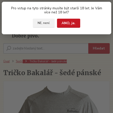
0
ks
Pro vstup na tyto stránky musíte být starší 18 let. Je Vám
za
0 Kč
více než 18 let?
ANO, je.
NE, není.
Menu
Hledat
Úvod
Textil
Tričko Bakalář - šedé pánské
Tričko Bakalář - šedé pánské