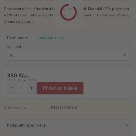
Sportovní pánské funkční triko s logem Bakalář. Materiál 95% polyester
a 5% elasten. Triko je z rychleschnoucího materiálu. Barva: šedo/černá/
žíhaná
celý popis
Dostupnost
Skladem 19 ks
Velikost
390 Kč
/
ks
322,31 Kč
bez DPH
Přidat do košíku
Číslo produktu:
5230300/032-3
Kompletní specifikace