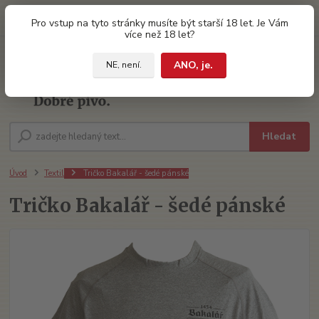
0
ks
Pro vstup na tyto stránky musíte být starší 18 let. Je Vám
za
0 Kč
více než 18 let?
ANO, je.
NE, není.
Menu
Hledat
Úvod
Textil
Tričko Bakalář - šedé pánské
Tričko Bakalář - šedé pánské