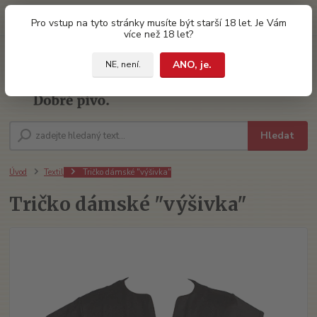
0
ks
Pro vstup na tyto stránky musíte být starší 18 let. Je Vám
za
0 Kč
více než 18 let?
ANO, je.
NE, není.
Menu
Hledat
Úvod
Textil
Tričko dámské "výšivka"
Tričko dámské "výšivka"