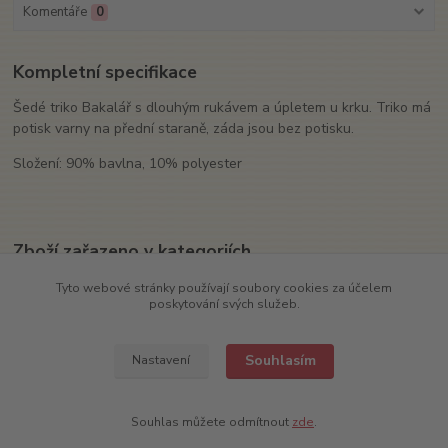
Komentáře
0
Kompletní specifikace
Šedé triko Bakalář s dlouhým rukávem a úpletem u krku. Triko má
potisk varny na přední staraně, záda jsou bez potisku.
Složení: 90% bavlna, 10% polyester
Zboží zařazeno v kategoriích
Textil
Tyto webové stránky používají soubory cookies za účelem
poskytování svých služeb.
Trika
Souhlasím
Nastavení
Souhlas můžete odmítnout
zde
.
COPYRIGHT (c) 2022
TRADIČNÍ PIVOVAR V RAKOVNÍKU, a.s.