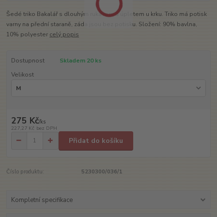
Šedé triko Bakalář s dlouhým rukávem a úpletem u krku. Triko má potisk
varny na přední staraně, záda jsou bez potisku. Složení: 90% bavlna,
10% polyester
celý popis
Dostupnost
Skladem 20 ks
Velikost
275 Kč
/
ks
227,27 Kč
bez DPH
Přidat do košíku
Číslo produktu:
5230300/036/1
Kompletní specifikace