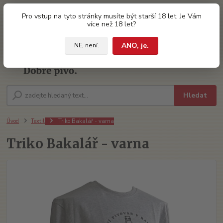
0
ks
Pro vstup na tyto stránky musíte být starší 18 let. Je Vám
za
0 Kč
více než 18 let?
ANO, je.
NE, není.
Menu
Hledat
Úvod
Textil
Triko Bakalář - varna
Triko Bakalář - varna