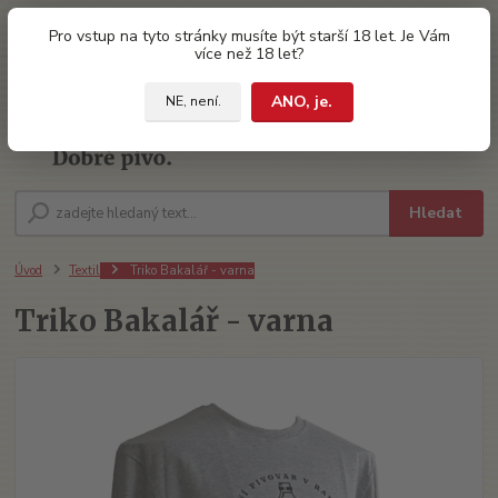
0
ks
Pro vstup na tyto stránky musíte být starší 18 let. Je Vám
za
0 Kč
více než 18 let?
ANO, je.
NE, není.
Menu
Hledat
Úvod
Textil
Triko Bakalář - varna
Triko Bakalář - varna