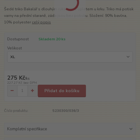
Šedé triko Bakalář s dlouhým rukávem a úpletem u krku. Triko má potisk
varny na přední staraně, záda jsou bez potisku. Složení: 90% bavlna,
10% polyester
celý popis
Dostupnost
Skladem 20 ks
Velikost
275 Kč
/
ks
227,27 Kč
bez DPH
Přidat do košíku
Číslo produktu:
5230300/036/3
Kompletní specifikace