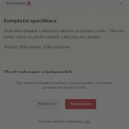
Komentáře
0
Kompletní specifikace
Šedé triko Bakalář s dlouhým rukávem a úpletem u krku. Triko má
potisk varny na přední staraně, záda jsou bez potisku.
Složení: 90% bavlna, 10% polyester
Zboží zařazeno v kategoriích
Textil
Tyto webové stránky používají soubory cookies za účelem
poskytování svých služeb.
Trika
Souhlasím
Nastavení
Souhlas můžete odmítnout
zde
.
COPYRIGHT (c) 2022
TRADIČNÍ PIVOVAR V RAKOVNÍKU, a.s.