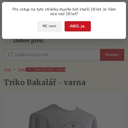
0
ks
Pro vstup na tyto stránky musíte být starší 18 let. Je Vám
za
0 Kč
více než 18 let?
ANO, je.
NE, není.
Menu
Hledat
Úvod
Textil
Triko Bakalář - varna
Triko Bakalář - varna