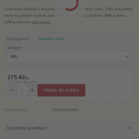
Šedé triko Bakalář s dlouhým rukávem a úpletem u krku. Triko má potisk
varny na přední staraně, záda jsou bez potisku. Složení: 90% bavlna,
10% polyester
celý popis
Dostupnost
Skladem 19 ks
Velikost
275 Kč
/
ks
227,27 Kč
bez DPH
Přidat do košíku
Číslo produktu:
5230300/036/4
Kompletní specifikace