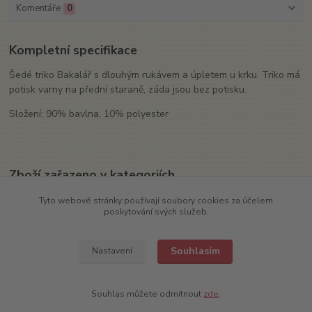
Komentáře
0
Kompletní specifikace
Šedé triko Bakalář s dlouhým rukávem a úpletem u krku. Triko má
potisk varny na přední staraně, záda jsou bez potisku.
Složení: 90% bavlna, 10% polyester
Zboží zařazeno v kategoriích
Textil
Tyto webové stránky používají soubory cookies za účelem
poskytování svých služeb.
Trika
Souhlasím
Nastavení
Souhlas můžete odmítnout
zde
.
COPYRIGHT (c) 2022
TRADIČNÍ PIVOVAR V RAKOVNÍKU, a.s.